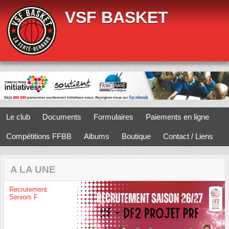
Panneau de gestion des cookies
VSF BASKET
Le club
Documents
Formulaires
Paiements en ligne
Compétitions FFBB
Albums
Boutique
Contact / Liens
A LA UNE
Recrutement
Seniors F
Previous
Next