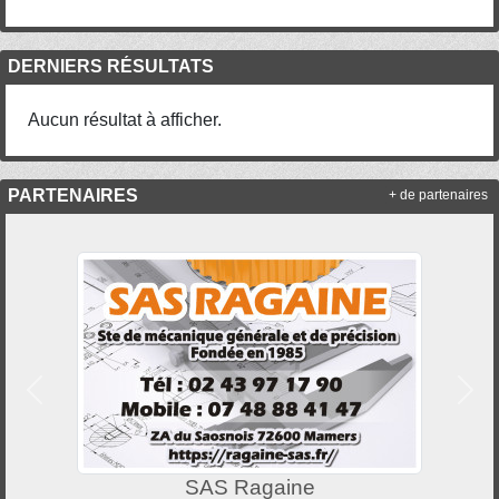
DERNIERS RÉSULTATS
Aucun résultat à afficher.
PARTENAIRES
+ de partenaires
Précedent
Suiv
Afflelou