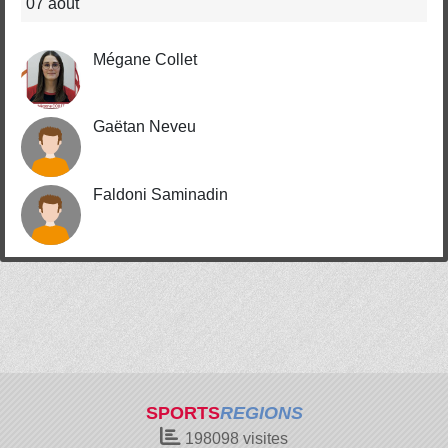
07 août
Mégane Collet
Gaëtan Neveu
Faldoni Saminadin
SPORTS
REGIONS
198098
visites