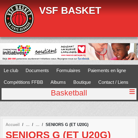
Panneau de gestion des cookies
VSF BASKET
Le club
Documents
Formulaires
Paiements en ligne
Compétitions FFBB
Albums
Boutique
Contact / Liens
Basketball
Accueil
SENIORS G (ET U20G)
SENIORS G (ET U20G)