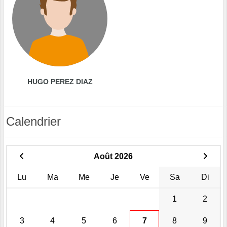
HUGO PEREZ DIAZ
Calendrier
Août 2026
Lu
Ma
Me
Je
Ve
Sa
Di
1
2
3
4
5
6
7
8
9