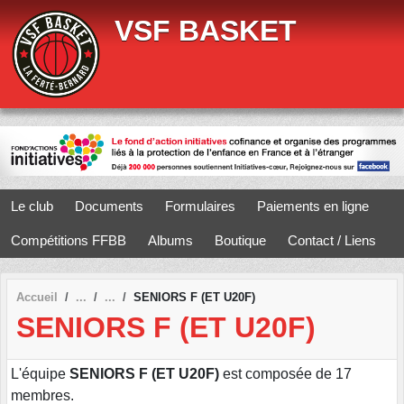
Panneau de gestion des cookies
VSF BASKET
Le club
Documents
Formulaires
Paiements en ligne
Compétitions FFBB
Albums
Boutique
Contact / Liens
Accueil
SENIORS F (ET U20F)
SENIORS F (ET U20F)
L'équipe
SENIORS F (ET U20F)
est composée de 17
membres.