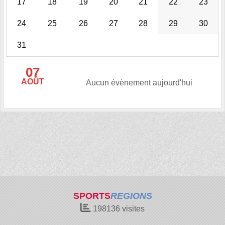
17
18
19
20
21
22
23
24
25
26
27
28
29
30
31
07
AOÛT
Aucun évènement aujourd'hui
SPORTS
REGIONS
198136
visites