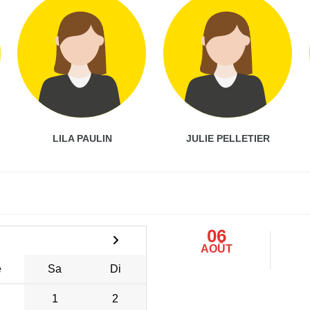
LILA PAULIN
JULIE PELLETIER
06
AOÛT
e
Sa
Di
1
2