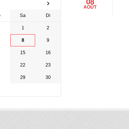
08
AOÛT
e
Sa
Di
1
2
8
9
4
15
16
1
22
23
8
29
30