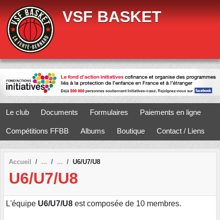
Panneau de gestion des cookies
VSF BASKET
Le club
Documents
Formulaires
Paiements en ligne
Compétitions FFBB
Albums
Boutique
Contact / Liens
Accueil
U6/U7/U8
U6/U7/U8
L'équipe
U6/U7/U8
est composée de 10 membres.