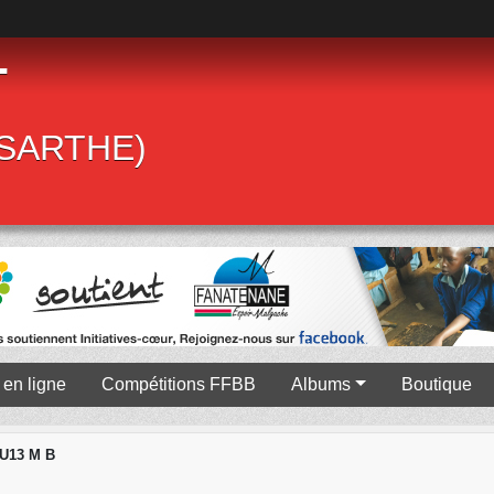
T
 (SARTHE)
en ligne
Compétitions FFBB
Albums
Boutique
 U13 M B