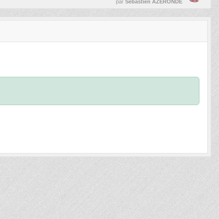
par
Sébastien AZERONDE