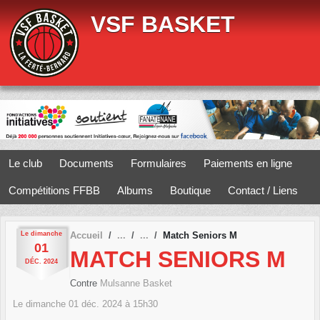
Panneau de gestion des cookies
VSF BASKET
Le club
Documents
Formulaires
Paiements en ligne
Compétitions FFBB
Albums
Boutique
Contact / Liens
Le
dimanche
Accueil
Match Seniors M
01
MATCH SENIORS M
DÉC.
2024
Contre
Mulsanne Basket
Le
dimanche
01
déc.
2024
à 15h30