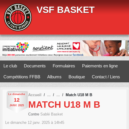
Panneau de gestion des cookies
VSF BASKET
Le club
Documents
Formulaires
Paiements en ligne
Compétitions FFBB
Albums
Boutique
Contact / Liens
Le
dimanche
Accueil
Match U18 M B
12
MATCH U18 M B
JANV.
2025
Contre
Sablé Basket
Le
dimanche
12
janv.
2025
à 14h45