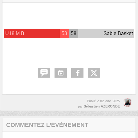
U18 M B
53
58
Sable Basket
Publié le
02 janv. 2025
par
Sébastien AZERONDE
COMMENTEZ L’ÉVÈNEMENT