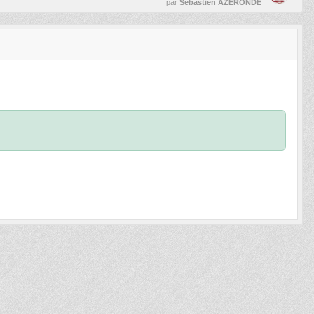
par
Sébastien AZERONDE