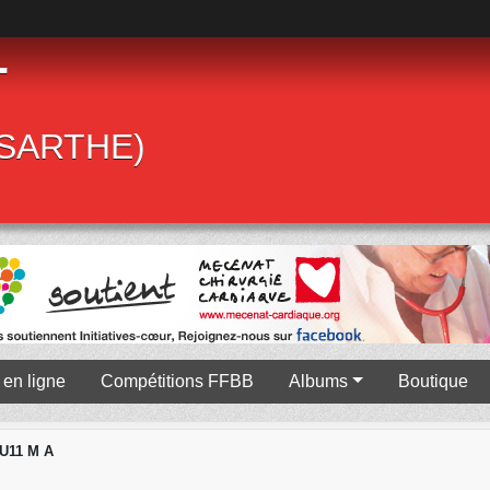
T
 (SARTHE)
en ligne
Compétitions FFBB
Albums
Boutique
U11 M A