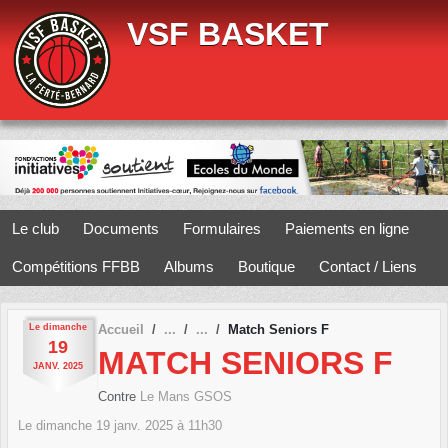
Panneau de gestion des cookies
VSF BASKET
Le club
Documents
Formulaires
Paiements en ligne
Compétitions FFBB
Albums
Boutique
Contact / Liens
Le
dimanche
Accueil
Match Seniors F
19
MATCH SENIORS F
JANV.
2025
Contre
Le Mans GSOS
Le
dimanche
19
janv.
2025
à 11h30