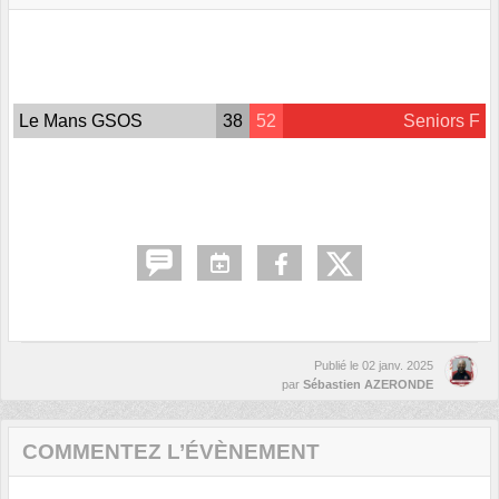
Le Mans GSOS
38
52
Seniors F
Publié le
02 janv. 2025
par
Sébastien AZERONDE
COMMENTEZ L’ÉVÈNEMENT