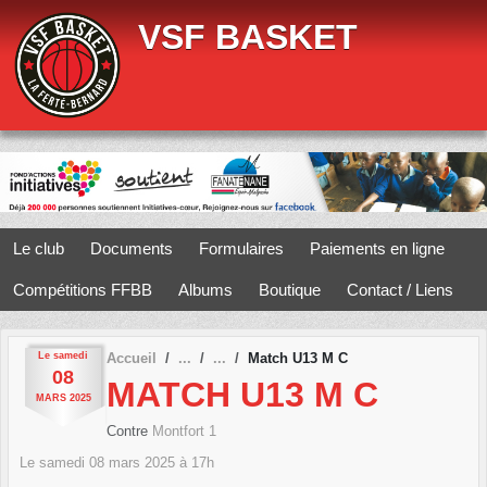
Panneau de gestion des cookies
VSF BASKET
Le club
Documents
Formulaires
Paiements en ligne
Compétitions FFBB
Albums
Boutique
Contact / Liens
Le
samedi
Accueil
Match U13 M C
08
MATCH U13 M C
MARS
2025
Contre
Montfort 1
Le
samedi
08
mars
2025
à 17h