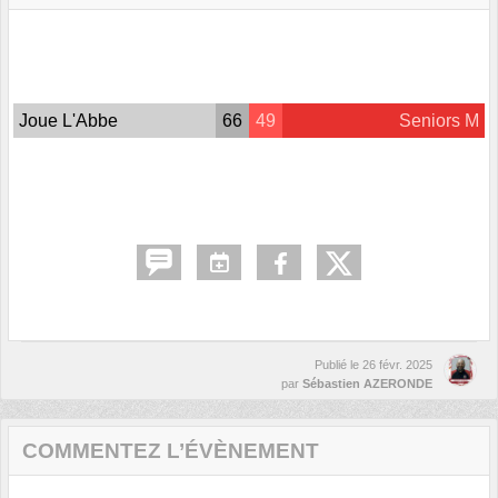
Joue L'Abbe
66
49
Seniors M
Publié le
26 févr. 2025
par
Sébastien AZERONDE
COMMENTEZ L’ÉVÈNEMENT