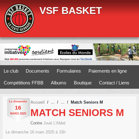
Panneau de gestion des cookies
VSF BASKET
Le club
Documents
Formulaires
Paiements en ligne
Compétitions FFBB
Albums
Boutique
Contact / Liens
Le
dimanche
Accueil
Match Seniors M
16
MATCH SENIORS M
MARS
2025
Contre
Joué L'Abbé
Le
dimanche
16
mars
2025
à 15h