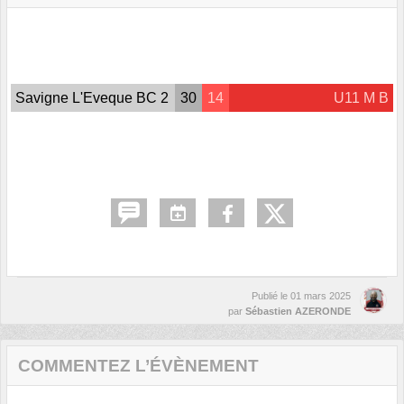
Savigne L'Eveque BC 2
30
14
U11 M B
Publié le
01 mars 2025
par
Sébastien AZERONDE
COMMENTEZ L’ÉVÈNEMENT