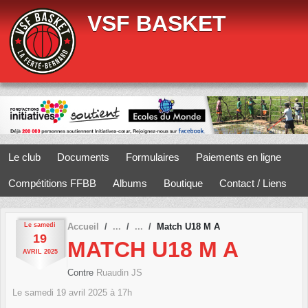
Panneau de gestion des cookies
VSF BASKET
Le club
Documents
Formulaires
Paiements en ligne
Compétitions FFBB
Albums
Boutique
Contact / Liens
Le
samedi
Accueil
Match U18 M A
19
MATCH U18 M A
AVRIL
2025
Contre
Ruaudin JS
Le
samedi
19
avril
2025
à 17h