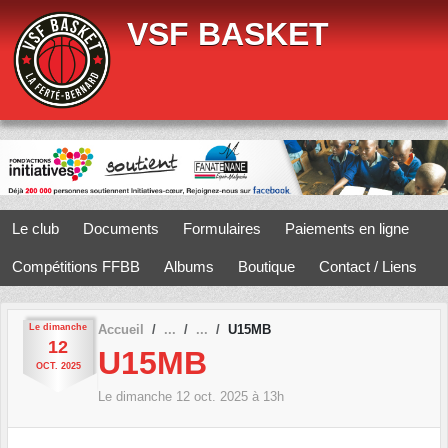
Panneau de gestion des cookies
VSF BASKET
Le club
Documents
Formulaires
Paiements en ligne
Compétitions FFBB
Albums
Boutique
Contact / Liens
Le
dimanche
Accueil
U15MB
12
U15MB
OCT.
2025
Le
dimanche
12
oct.
2025
à 13h