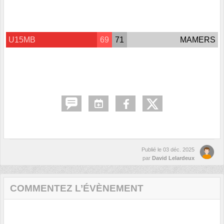
U15MB
69
71
MAMERS
Publié le
03 déc. 2025
par
David Lelardeux
COMMENTEZ L’ÉVÈNEMENT