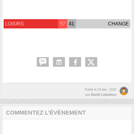
LOISIRS
57
41
CHANGE
Publié le
03 déc. 2025
par
David Lelardeux
COMMENTEZ L’ÉVÈNEMENT