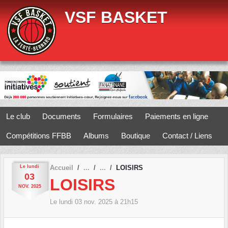
Panneau de gestion des cookies
VSF BASKET
Le club
Documents
Formulaires
Paiements en ligne
Compétitions FFBB
Albums
Boutique
Contact / Liens
Le
lundi
Accueil
LOISIRS
03
LOISIRS
NOV.
2025
Le
lundi
03
nov.
2025
à 21h15