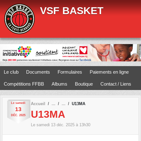
Panneau de gestion des cookies
VSF BASKET
Le club
Documents
Formulaires
Paiements en ligne
Compétitions FFBB
Albums
Boutique
Contact / Liens
Le
samedi
Accueil
U13MA
13
U13MA
DÉC.
2025
Le
samedi
13
déc.
2025
à 13h30