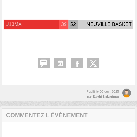
U13MA
39
52
NEUVILLE BASKET
Publié le
03 déc. 2025
par
David Lelardeux
COMMENTEZ L’ÉVÈNEMENT