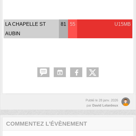
LA CHAPELLE ST
81
55
U15MB
AUBIN
Publié le
28 janv. 2026
par
David Lelardeux
COMMENTEZ L’ÉVÈNEMENT