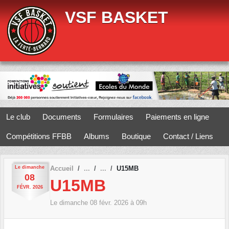
Panneau de gestion des cookies
VSF BASKET
Le club
Documents
Formulaires
Paiements en ligne
Compétitions FFBB
Albums
Boutique
Contact / Liens
Le
dimanche
Accueil
U15MB
08
U15MB
FÉVR.
2026
Le
dimanche
08
févr.
2026
à 09h