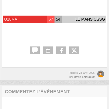
U18MA
67
54
LE MANS CSSG
Publié le
28 janv. 2026
par
David Lelardeux
COMMENTEZ L’ÉVÈNEMENT