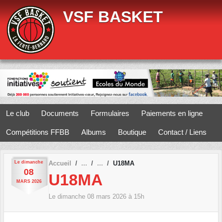
Panneau de gestion des cookies
VSF BASKET
Le club
Documents
Formulaires
Paiements en ligne
Compétitions FFBB
Albums
Boutique
Contact / Liens
Le
dimanche
Accueil
U18MA
08
U18MA
MARS
2026
Le
dimanche
08
mars
2026
à 15h