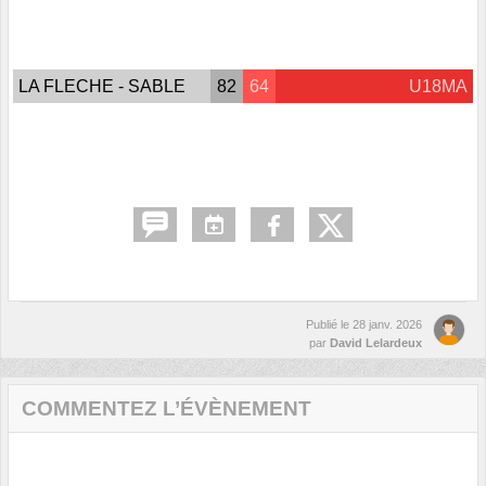
LA FLECHE - SABLE
82
64
U18MA
Publié le
28 janv. 2026
par
David Lelardeux
COMMENTEZ L’ÉVÈNEMENT