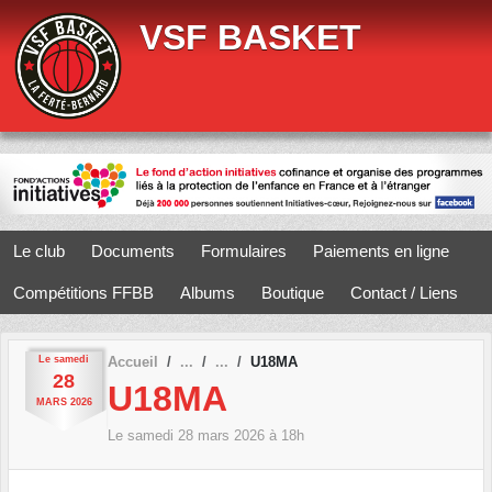
Panneau de gestion des cookies
VSF BASKET
Le club
Documents
Formulaires
Paiements en ligne
Compétitions FFBB
Albums
Boutique
Contact / Liens
Le
samedi
Accueil
U18MA
28
U18MA
MARS
2026
Le
samedi
28
mars
2026
à 18h