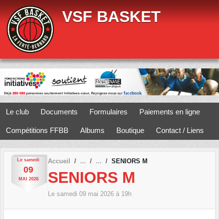
Panneau de gestion des cookies
VSF BASKET
Le club
Documents
Formulaires
Paiements en ligne
Compétitions FFBB
Albums
Boutique
Contact / Liens
Le
samedi
Accueil
SENIORS M
09
SENIORS M
MAI
2026
Le
samedi
09
mai
2026
à 19h