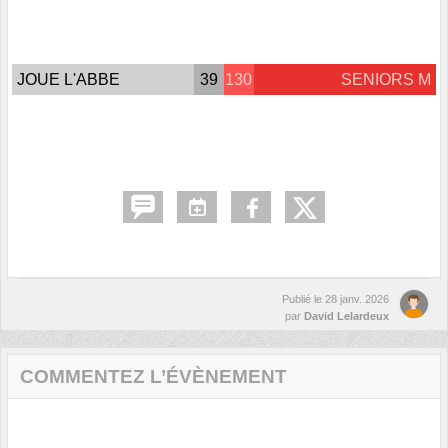
JOUE L'ABBE
39
130
SENIORS M
Publié le
28 janv. 2026
par
David Lelardeux
COMMENTEZ L’ÉVÈNEMENT