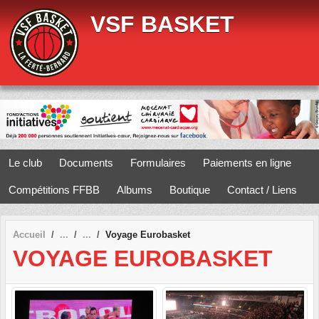
Panneau de gestion des cookies
VSF BASKET
Le club
Documents
Formulaires
Paiements en ligne
Compétitions FFBB
Albums
Boutique
Contact / Liens
Accueil
Voyage Eurobasket
VOYAGE EUROBASKET