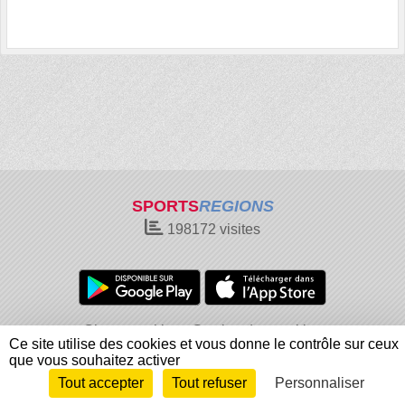
SPORTS
REGIONS
198172
visites
Charte cookies
Gestion des cookies
Ce site utilise des cookies et vous donne le contrôle sur ceux
Informations légales
Signaler un contenu inapproprié
que vous souhaitez activer
Tout accepter
Tout refuser
Personnaliser
Envie de participer ?
Connexion