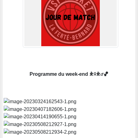
Programme du week-end ⛹️‍♀️⛹️‍♂️🏀